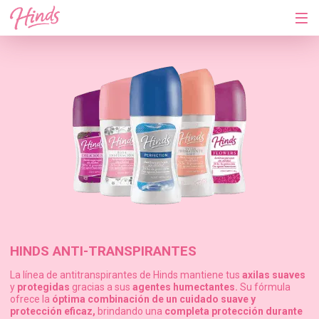
INICIO
PRODUCTOS
TIPOS DE PIEL
HINDS BIO HIDRATACIÓN
COMPRA ACA
HINDS ROSA PLUS
HIDRATACIÓN EXTREMA
HINDS ANTI-TRANSPIRANTES
HINDS ANTI-AGE LIFT
La línea de antitranspirantes de Hinds mantiene tus
axilas suaves
y
protegidas
gracias a sus
agentes humectantes.
Su fórmula
ofrece la
óptima combinación de un cuidado suave y
HINDS ROSA BEAUTY
protección eficaz,
brindando una
completa protección durante