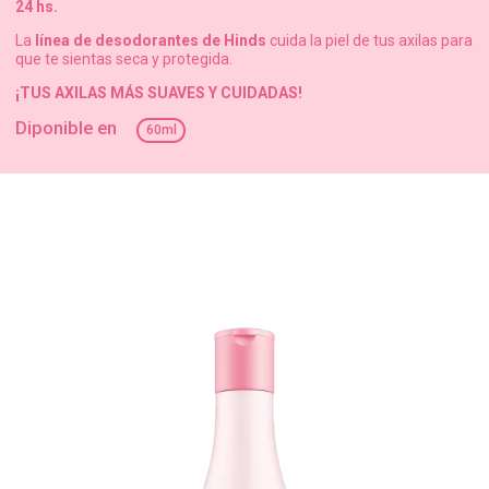
24 hs.
HINDS REAFIRMANTE PRO
La
línea de desodorantes de Hinds
cuida la piel de tus axilas para
que te sientas seca y protegida.
¡TUS AXILAS MÁS SUAVES Y CUIDADAS!
CREMAS PARA MANOS
Diponible en
60ml
ANTITRANSPIRANTES